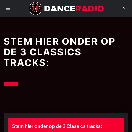
menu
chevron_right
STEM HIER ONDER OP
DE 3 CLASSICS
TRACKS:
Stem hier onder op de 3 Classics tracks: