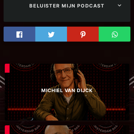
keyboard_arrow_down
BELUISTER MIJN PODCAST
MICHIEL VAN DIJCK