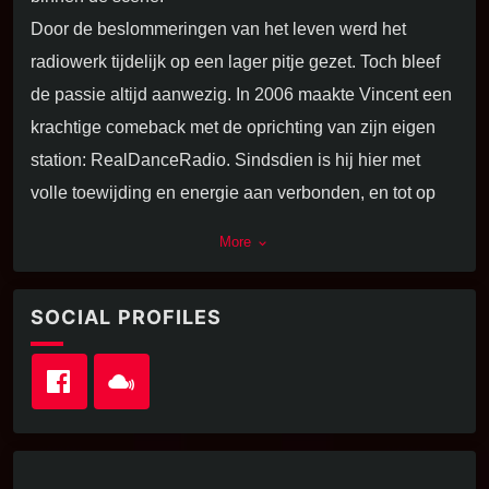
Door de beslommeringen van het leven werd het
radiowerk tijdelijk op een lager pitje gezet. Toch bleef
de passie altijd aanwezig. In 2006 maakte Vincent een
krachtige comeback met de oprichting van zijn eigen
station: RealDanceRadio. Sindsdien is hij hier met
volle toewijding en energie aan verbonden, en tot op
LIVE RADIO!
de dag van vandaag vormt het station een verlengstuk
More
keyboard_arrow_down
van zijn muzikale visie en doorzettingsvermogen.
KLIK OP DE PLAY BUTTON HIERONDER
Daarnaast is Vincent nog steeds regelmatig te horen
SOCIAL PROFILES
tijdens “Counterpoint Saturday” op Dance Radio, waar
hij zijn herkenbare stijl en liefde voor dance muziek
blijft delen met een trouw publiek.
Radio is voor Vincent geen hobby, maar een
levenswerk — gedreven door ritme, gevoel en pure
toewijding.