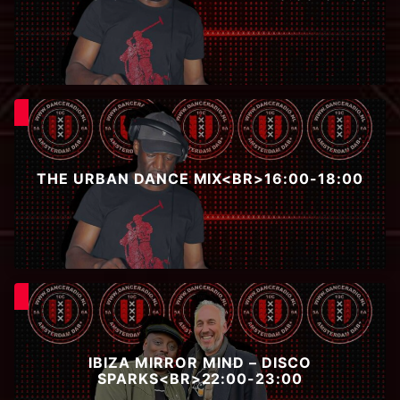
THE URBAN DANCE MIX<BR>16:00-18:00
IBIZA MIRROR MIND – DISCO
SPARKS<BR>22:00-23:00