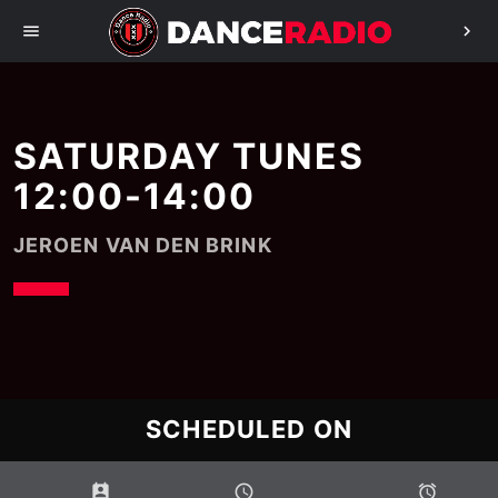
menu
chevron_right
SATURDAY TUNES
12:00-14:00
JEROEN VAN DEN BRINK
SCHEDULED ON
perm_contact_calendar
schedule
access_alarms